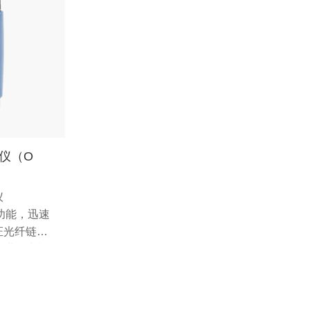
定仪（O
仪
功能，迅速
证光纤链
动进一步检
简化开通流
从而改进服
复时间