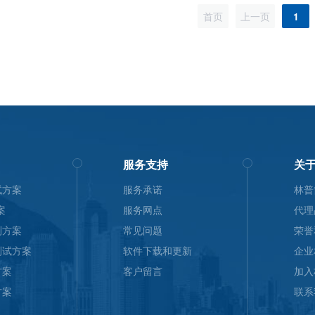
（MTTR）
首页
上一页
1
服务支持
关
试方案
服务承诺
林普
案
服务网点
代理
测方案
常见问题
荣誉
测试方案
软件下载和更新
企业
方案
客户留言
加入
方案
联系