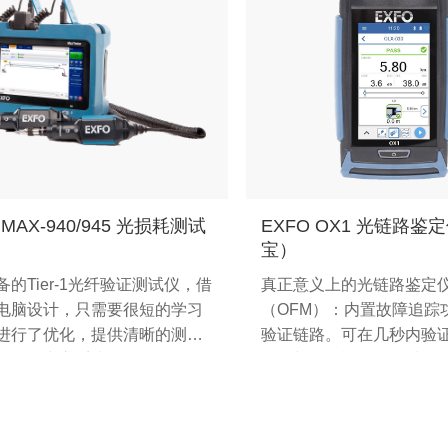
 MAX-940/945 光损耗测试
EXFO OX1 光链路鉴
宝）
备的Tier-1光纤验证测试仪，借
真正意义上的光链路鉴定
电脑设计，只需要很短的学习
（OFM）：内置故障追踪
进行了优化，提供清晰的测试
验证链路。可在几秒内验
使数据中心系统验收能够一次
路，并在有疑似问题时自
。
测。加快光纤部署速度、
程并提高维修的可靠性，
务质量（QoS）和平均修