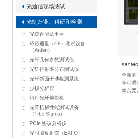
光通信现场测试
光制造业、科研和检测
光综合测试平台
环形通量（EF）测试设备
（Arden）
光纤几何参数测试仪
sant
光纤折射率分布测试仪
全新的T
光纤断面干涉检测系统
年可调
少模分析仪
集合宽
特种光纤熔接机
信噪比
新的光
光纤机械性能测试设备
200
（FiberSigma）
的分辨
PCIe 协议分析仪
泛应用
光时域反射仪（EXFO）
的表征