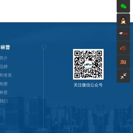
于林普
简介
品牌
和资质
相册
关注微信公众号
林普
我们