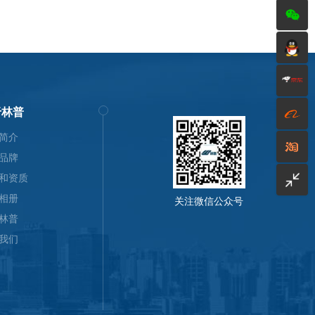
于林普
简介
品牌
和资质
相册
关注微信公众号
林普
我们