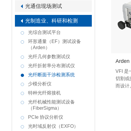
光通信现场测试
光制造业、科研和检测
光综合测试平台
环形通量（EF）测试设备
（Arden）
光纤几何参数测试仪
Arde
光纤折射率分布测试仪
VFI
光纤断面干涉检测系统
切割或
少模分析仪
而设计。
特种光纤熔接机
种不同
户全面
光纤机械性能测试设备
干涉仪
（FiberSigma）
又一遍
PCIe 协议分析仪
里得到
光时域反射仪（EXFO）
能：