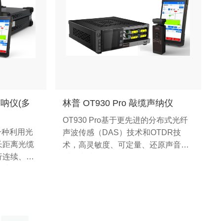
声呐仪(多
林普 OT930 Pro 敲缆声纳仪
OT930 Pro基于更先进的分布式光纤
是一种利用光
声波传感（DAS）技术和OTDR技
长距离光缆
术，高灵敏度、可定量、还原声音，
行连续、实
适合声波/振动精细分析。
制造振动，
位，化繁琐
、一手机，
定位、光缆
多通道测