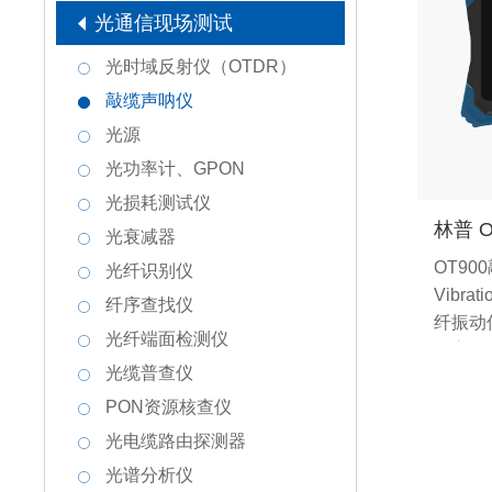
光通信现场测试
光时域反射仪（OTDR）
敲缆声呐仪
光源
光功率计、GPON
光损耗测试仪
林普 
光衰减器
OT900
光纤识别仪
Vibra
纤序查找仪
纤振动
光纤端面检测仪
将高灵
光缆普查仪
OTD
合，兼
PON资源核查仪
功能与
光电缆路由探测器
一代智
光谱分析仪