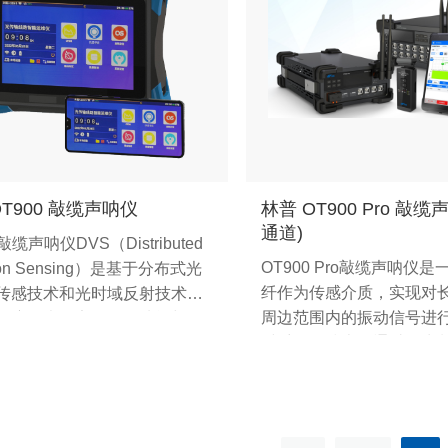
OT900 敲缆声呐仪
林普 OT900 Pro 敲缆
通道)
敲缆声呐仪DVS（Distributed
OT900 Pro敲缆声呐仪
tion Sensing）是基于分布式光
纤作为传感介质，实现对
传感技术和光时域反射技术，
周边范围内的振动信号进
敏度的光缆定位探测功能与
时采集的技术。通过人为
R光纤链路状态分析功能相结
能够精确获取目标光缆点
俱强大性能与轻便小巧、完善
为极简，只需一人、一锤
智能易用，是光通信线路的新
即可完成光缆资源的故障
能化运维终端。
查找、普查等工作。提供