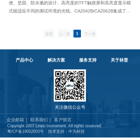
便、坚固、防水溅的设计、高亮度的TFT触摸屏和高亮度显示模
式能适应不同的测试环境的光线。CA2042B/CA2062B集成了多
种测试模块。包括频谱分析、天馈线故障定位、光功率计、红
光源、信号功率测试、干扰分析定位、2G/3G/4G基站解码测
1
首页
上一页
下一页
试、空口的信号质量分析以及路测覆盖。一台仪表就能完成网
络规划、基站验收和网络优化等一系列工作。
产品中心
解决方案
服务支持
关于林普
关注微信公众号
企业邮箱
联系我们
客户留言
Copyright 2007 Linpu Instrument. All rights reserved.
粤ICP备19052003号
技术支持：中为科技