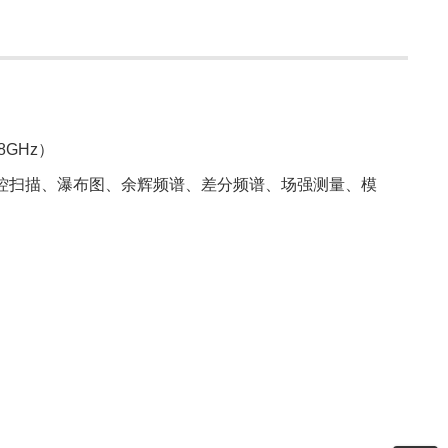
≥8GHz）
门控扫描、瀑布图、余辉频谱、差分频谱、场强测量、模