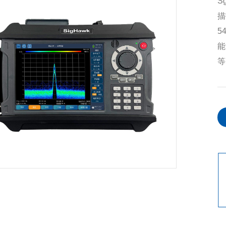
S
描
5
能
等