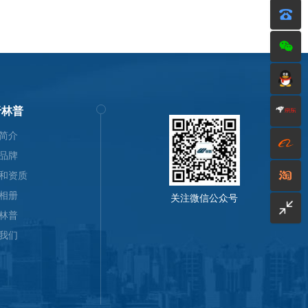
于林普
简介
品牌
和资质
相册
关注微信公众号
林普
我们