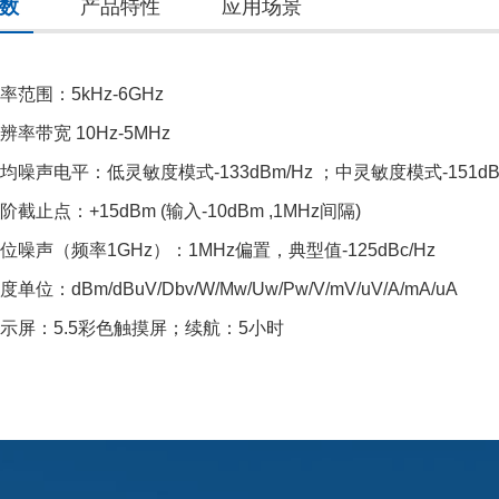
数
产品特性
应用场景
率范围：5kHz-6GHz
辨率带宽 10Hz-5MHz
均噪声电平：低灵敏度模式-133dBm/Hz ；中灵敏度模式-151dBm
阶截止点：+15dBm (输入-10dBm ,1MHz间隔)
位噪声（频率1GHz）：1MHz偏置，典型值-125dBc/Hz
度单位：dBm/dBuV/Dbv/W/Mw/Uw/Pw/V/mV/uV/A/mA/uA
示屏：5.5彩色触摸屏；续航：5小时