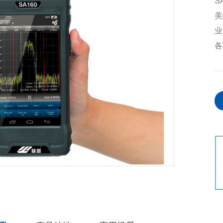
S
美
业
各